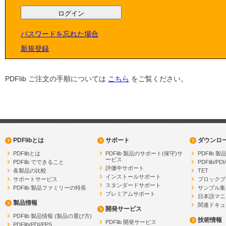
パスワードを忘れた場合
新規登録
PDFlib ご注文の手順については
こちら
をご覧ください。
PDFlibとは
サポート
ダウンロ
PDFlibとは
PDFlib 製品のサポート(保守)サ
PDFlib
ービス
PDFlib でできること
PDFlib/PDI
評価中サポート
各製品の比較
TET
インストールサポート
サポートサービス
ブロックプ
スタンダードサポート
PDFlib 製品ファミリーの特長
サンプル集
プレミアムサポート
日本語マニ
製品情報
関連ドキュ
開発サービス
PDFlib 製品情報 (製品の選び方)
技術情報
PDFlib 開発サービス
PDFlib/PDI/PPS